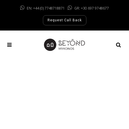
EN: +44 (0) 7748718871
GR: +30 697 9748677
Request Call Back