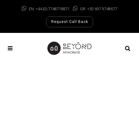
EN: +44 (0) 7748718871
GR: +30 697 9748677
Request Call Back