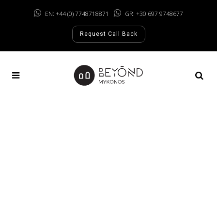
EN: +44 (0) 7748718871
GR: +30 697 9748677
Request Call Back