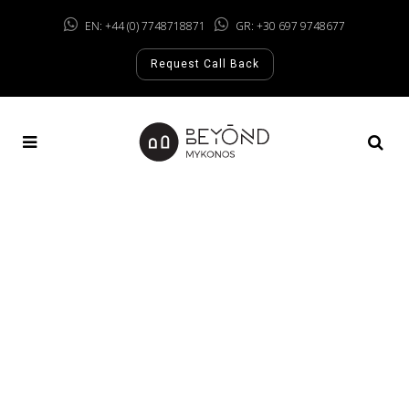
EN: +44 (0) 7748718871
GR: +30 697 9748677
Request Call Back