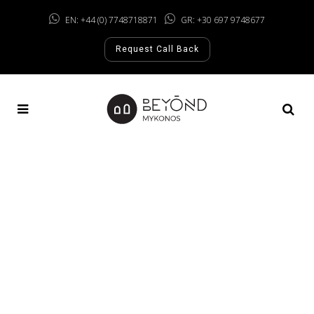
EN: +44 (0) 7748718871
GR: +30 697 9748677
Request Call Back