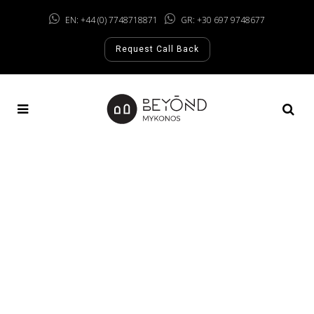
EN: +44 (0) 7748718871
GR: +30 697 9748677
Request Call Back