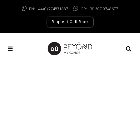
EN: +44 (0) 7748718871
GR: +30 697 9748677
Request Call Back