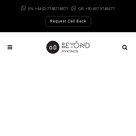
EN: +44 (0) 7748718871
GR: +30 697 9748677
Request Call Back