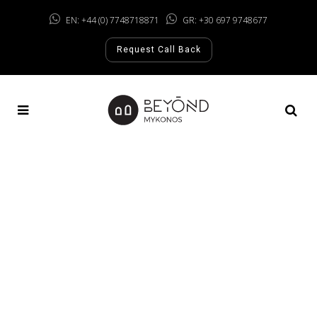
EN: +44 (0) 7748718871
GR: +30 697 9748677
Request Call Back