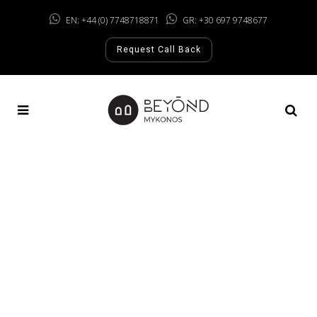
EN: +44 (0) 7748718871
GR: +30 697 9748677
Request Call Back