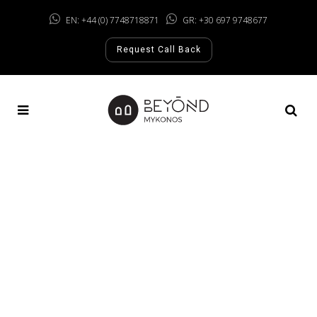
EN: +44 (0) 7748718871
GR: +30 697 9748677
Request Call Back