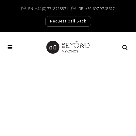
EN: +44 (0) 7748718871
GR: +30 697 9748677
Request Call Back